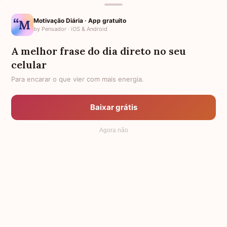
Assista ao
trailer
:
Motivação Diária · App gratuito
by Pensador · iOS & Android
A melhor frase do dia direto no seu
celular
Para encarar o que vier com mais energia.
Baixar grátis
Agora não
Disponível em: -
Temas:
primeiro amor, infantil.
Uma história de primeiro amor que é garantia de muita
emoção. Em ABC do Amor, acompanhamos a história de
Gabe, um menino de 10 anos que acaba se descobrindo