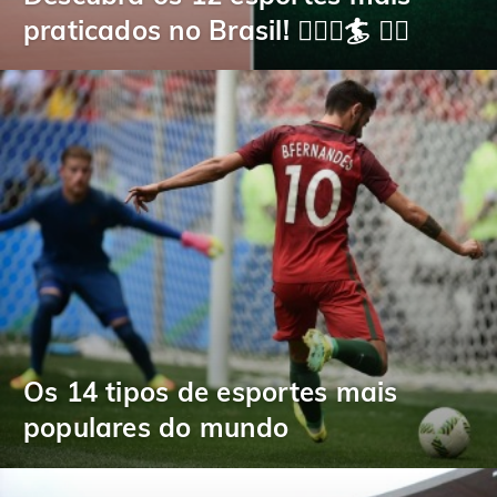
praticados no Brasil! 🏃🏿‍♂️🏄 🏊‍♀️
Os 14 tipos de esportes mais
populares do mundo