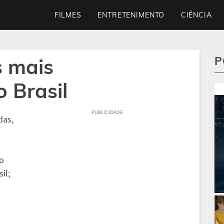
FILMES
ENTRETENIMENTO
CIÊNCIA
s mais
P
 Brasil
das,
ão
il;