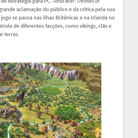
de estratégia para PC.
Total War: Thrones of
rande aclamação do público e da crítica pela sua
o jogo se passa nas ilhas Britânicas e na Irlanda no
role de diferentes facções, como vikings, clãs e
r terras.