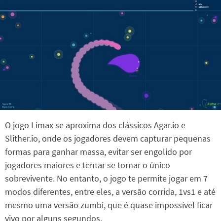
O jogo Limax se aproxima dos clássicos Agar.io e
Slither.io, onde os jogadores devem capturar pequenas
formas para ganhar massa, evitar ser engolido por
jogadores maiores e tentar se tornar o único
sobrevivente. No entanto, o jogo te permite jogar em 7
modos diferentes, entre eles, a versão corrida, 1vs1 e até
mesmo uma versão zumbi, que é quase impossível ficar
vivo por alguns segundos.