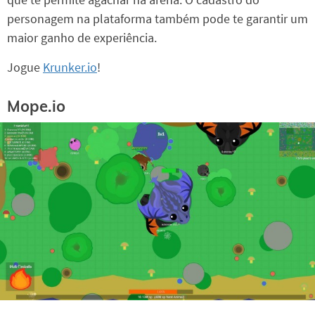
personagem na plataforma também pode te garantir um
maior ganho de experiência.
Jogue
Krunker.io
!
Mope.io