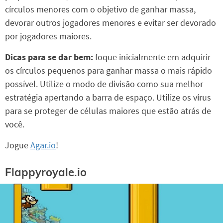
círculos menores com o objetivo de ganhar massa,
devorar outros jogadores menores e evitar ser devorado
por jogadores maiores.
Dicas para se dar bem:
foque inicialmente em adquirir
os círculos pequenos para ganhar massa o mais rápido
possível. Utilize o modo de divisão como sua melhor
estratégia apertando a barra de espaço. Utilize os vírus
para se proteger de células maiores que estão atrás de
você.
Jogue
Agar.io
!
Flappyroyale.io