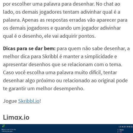
por escolher uma palavra para desenhar. No chat ao
lado, os demais jogadores tentam adivinhar qual é a
palavra. Apenas as respostas erradas vão aparecer para
os demais jogadores e quando um jogador adivinhar
qual é o desenho, ele vai adquirir pontos.
Dicas para se dar bem:
para quem não sabe desenhar, a
melhor dica para Skribbl é manter a simplicidade e
apresentar desenhos que se relacionam com o tema.
Caso você escolha uma palavra muito difícil, tentar
desenhar algo próximo ou relacionado ao original pode
te garantir um melhor desempenho.
Jogue
Skribbl.io
!
Limax.io