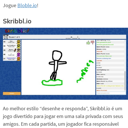
Jogue
Bloble.io
!
Skribbl.io
Ao melhor estilo “desenhe e responda”, Skribbl.io é um
jogo divertido para jogar em uma sala privada com seus
amigos. Em cada partida, um jogador fica responsável