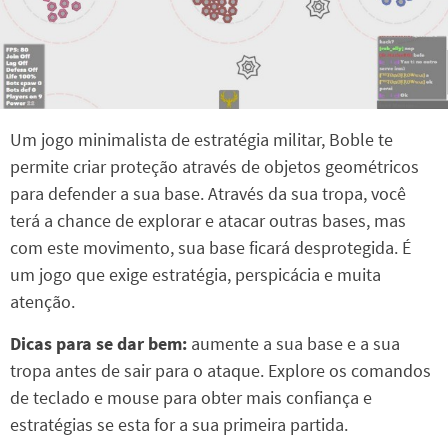
Um jogo minimalista de estratégia militar, Boble te
permite criar proteção através de objetos geométricos
para defender a sua base. Através da sua tropa, você
terá a chance de explorar e atacar outras bases, mas
com este movimento, sua base ficará desprotegida. É
um jogo que exige estratégia, perspicácia e muita
atenção.
Dicas para se dar bem:
aumente a sua base e a sua
tropa antes de sair para o ataque. Explore os comandos
de teclado e mouse para obter mais confiança e
estratégias se esta for a sua primeira partida.