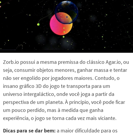
Zorb.io possui a mesma premissa do clássico Agar.io, ou
seja, consumir objetos menores, ganhar massa e tentar
não ser engolido por jogadores maiores. Contudo, o
insano gráfico 3D do jogo te transporta para um
universo intergaláctico, onde você joga a partir da
perspectiva de um planeta. À princípio, você pode ficar
um pouco perdido, mas à medida que ganha
experiência, o jogo se torna cada vez mais viciante.
Dicas para se dar bem:
a maior dificuldade para os