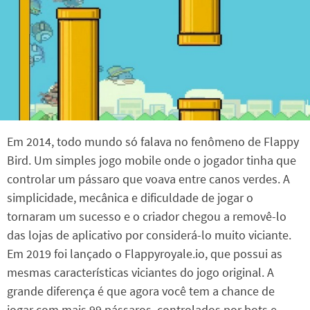
Em 2014, todo mundo só falava no fenômeno de Flappy
Bird. Um simples jogo mobile onde o jogador tinha que
controlar um pássaro que voava entre canos verdes. A
simplicidade, mecânica e dificuldade de jogar o
tornaram um sucesso e o criador chegou a removê-lo
das lojas de aplicativo por considerá-lo muito viciante.
Em 2019 foi lançado o Flappyroyale.io, que possui as
mesmas características viciantes do jogo original. A
grande diferença é que agora você tem a chance de
jogar com mais 99 pássaros, controlados por bots e