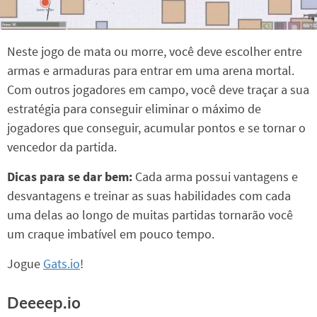
Neste jogo de mata ou morre, você deve escolher entre
armas e armaduras para entrar em uma arena mortal.
Com outros jogadores em campo, você deve traçar a sua
estratégia para conseguir eliminar o máximo de
jogadores que conseguir, acumular pontos e se tornar o
vencedor da partida.
Dicas para se dar bem:
Cada arma possui vantagens e
desvantagens e treinar as suas habilidades com cada
uma delas ao longo de muitas partidas tornarão você
um craque imbatível em pouco tempo.
Jogue
Gats.io
!
Deeeep.io