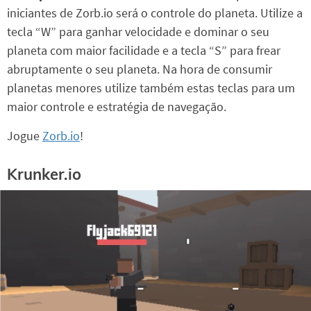
iniciantes de Zorb.io será o controle do planeta. Utilize a
tecla “W” para ganhar velocidade e dominar o seu
planeta com maior facilidade e a tecla “S” para frear
abruptamente o seu planeta. Na hora de consumir
planetas menores utilize também estas teclas para um
maior controle e estratégia de navegação.
Jogue
Zorb.io
!
Krunker.io