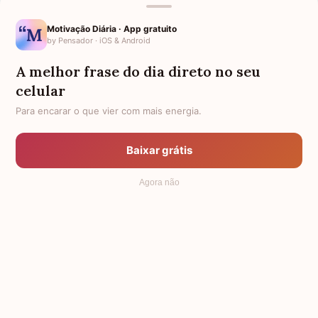
visualizações em apenas 24 horas, tornando-se o debut
Motivação Diária · App gratuito
de K-pop mais assistido em um único dia,.
by Pensador · iOS & Android
7. (G)I-dle
A melhor frase do dia direto no seu
celular
Para encarar o que vier com mais energia.
Baixar grátis
Agora não
Membros:
Miyeon, Minnie, Soyeon, Yuqi e Shuhua.
Nome do fandom:
Neverland