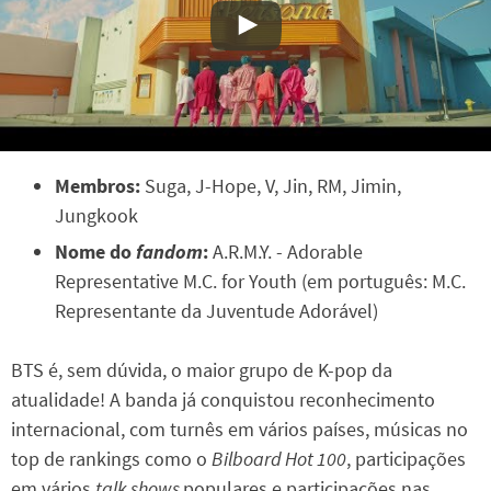
Membros:
Suga, J-Hope, V, Jin, RM, Jimin,
Jungkook
Nome do
fandom
:
A.R.M.Y. - Adorable
Representative M.C. for Youth (em português: M.C.
Representante da Juventude Adorável)
BTS é, sem dúvida, o maior grupo de K-pop da
atualidade! A banda já conquistou reconhecimento
internacional, com turnês em vários países, músicas no
top de rankings como o
Bilboard Hot 100
, participações
em vários
talk shows
populares e participações nas