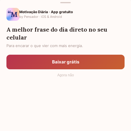
Regina
Motivação Diária · App gratuito
by Pensador · iOS & Android
A melhor frase do dia direto no seu
celular
Para encarar o que vier com mais energia.
Baixar grátis
Agora não
Para fechar os anos 70, vamos de Elis. E nenhuma
canção foi mais potente nesse fim de década do que "O
Bêbado e a Equilibrista", de Aldir Blanc e João Bosco.
Conhecida como "Hino da Anistia", a música retrata o
clima político do período, com o retorno dos exilados e
o prenúncio do fim da ditadura. Foi a mais tocada em