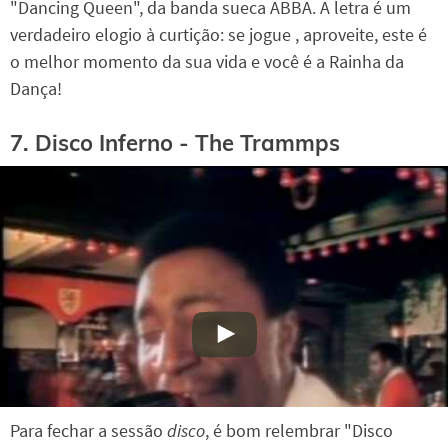
"Dancing Queen", da banda sueca ABBA. A letra é um
verdadeiro elogio à curtição: se jogue , aproveite, este é
o melhor momento da sua vida e você é a Rainha da
Dança!
7. Disco Inferno - The Trammps
Para fechar a sessão
disco
, é bom relembrar "Disco