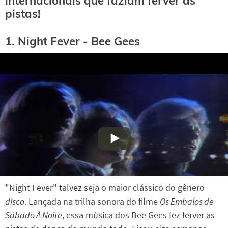
internacionais que faziam ferver as
pistas!
1. Night Fever - Bee Gees
"Night Fever" talvez seja o maior clássico do gênero
disco
. Lançada na trilha sonora do filme
Os Embalos de
Sábado À Noite
, essa música dos Bee Gees fez ferver as