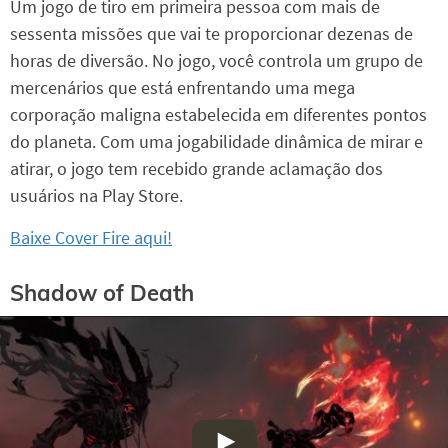
Um jogo de tiro em primeira pessoa com mais de
sessenta missões que vai te proporcionar dezenas de
horas de diversão. No jogo, você controla um grupo de
mercenários que está enfrentando uma mega
corporação maligna estabelecida em diferentes pontos
do planeta. Com uma jogabilidade dinâmica de mirar e
atirar, o jogo tem recebido grande aclamação dos
usuários na Play Store.
Baixe Cover Fire aqui!
Shadow of Death