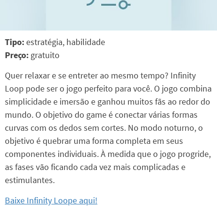
Tipo:
estratégia, habilidade
Preço:
gratuito
Quer relaxar e se entreter ao mesmo tempo? Infinity
Loop pode ser o jogo perfeito para você. O jogo combina
simplicidade e imersão e ganhou muitos fãs ao redor do
mundo. O objetivo do game é conectar várias formas
curvas com os dedos sem cortes. No modo noturno, o
objetivo é quebrar uma forma completa em seus
componentes individuais. À medida que o jogo progride,
as fases vão ficando cada vez mais complicadas e
estimulantes.
Baixe Infinity Loope aqui!