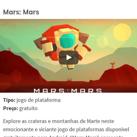
Mars: Mars
Tipo:
jogo de plataforma
Preço:
gratuito
Explore as crateras e montanhas de Marte neste
emocionante e viciante jogo de plataformas disponível