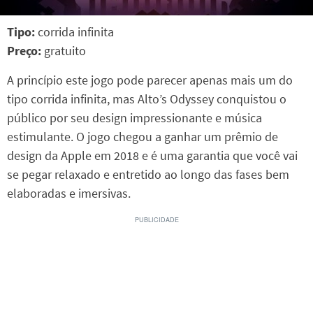
Tipo:
corrida infinita
Preço:
gratuito
A princípio este jogo pode parecer apenas mais um do
tipo corrida infinita, mas Alto’s Odyssey conquistou o
público por seu design impressionante e música
estimulante. O jogo chegou a ganhar um prêmio de
design da Apple em 2018 e é uma garantia que você vai
se pegar relaxado e entretido ao longo das fases bem
elaboradas e imersivas.