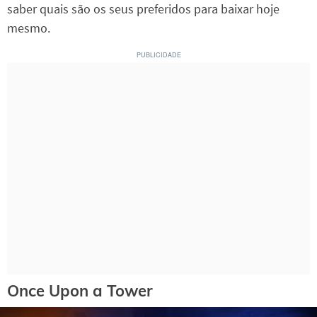
saber quais são os seus preferidos para baixar hoje
mesmo.
Once Upon a Tower