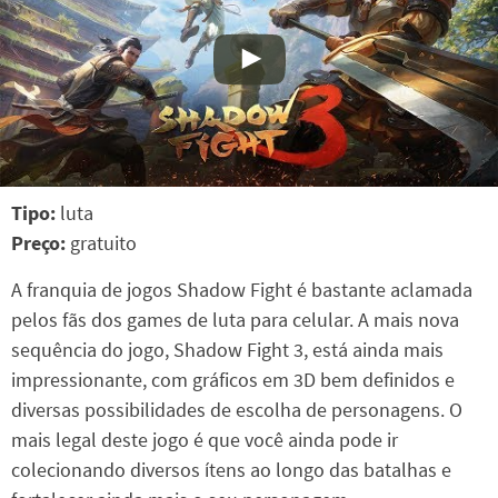
Tipo:
luta
Preço:
gratuito
A franquia de jogos Shadow Fight é bastante aclamada
pelos fãs dos games de luta para celular. A mais nova
sequência do jogo, Shadow Fight 3, está ainda mais
impressionante, com gráficos em 3D bem definidos e
diversas possibilidades de escolha de personagens. O
mais legal deste jogo é que você ainda pode ir
colecionando diversos ítens ao longo das batalhas e