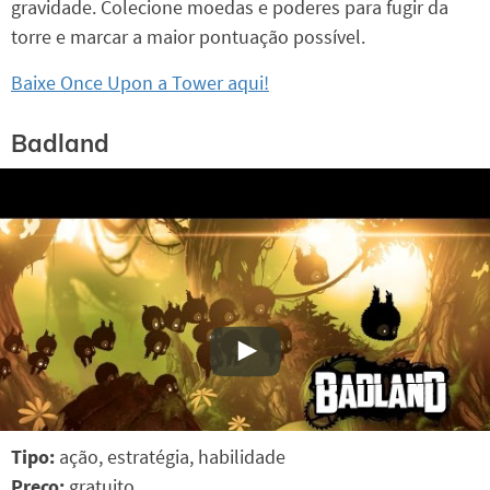
gravidade. Colecione moedas e poderes para fugir da
torre e marcar a maior pontuação possível.
Baixe Once Upon a Tower aqui!
Badland
Tipo:
ação, estratégia, habilidade
Preço:
gratuito