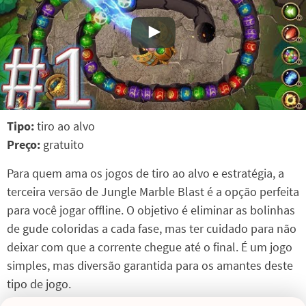
Tipo:
tiro ao alvo
Preço:
gratuito
Para quem ama os jogos de tiro ao alvo e estratégia, a
terceira versão de Jungle Marble Blast é a opção perfeita
para você jogar offline. O objetivo é eliminar as bolinhas
de gude coloridas a cada fase, mas ter cuidado para não
deixar com que a corrente chegue até o final. É um jogo
simples, mas diversão garantida para os amantes deste
tipo de jogo.