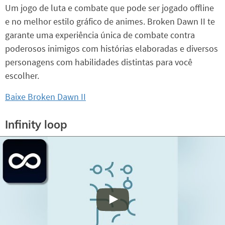
Um jogo de luta e combate que pode ser jogado offline
e no melhor estilo gráfico de animes. Broken Dawn II te
garante uma experiência única de combate contra
poderosos inimigos com histórias elaboradas e diversos
personagens com habilidades distintas para você
escolher.
Baixe Broken Dawn II
Infinity loop