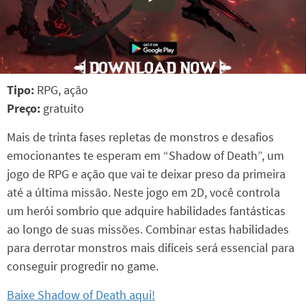
Tipo:
RPG, ação
Preço:
gratuito
Mais de trinta fases repletas de monstros e desafios
emocionantes te esperam em “Shadow of Death”, um
jogo de RPG e ação que vai te deixar preso da primeira
até a última missão. Neste jogo em 2D, você controla
um herói sombrio que adquire habilidades fantásticas
ao longo de suas missões. Combinar estas habilidades
para derrotar monstros mais difíceis será essencial para
conseguir progredir no game.
Baixe Shadow of Death aqui!