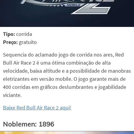
Tipo:
corrida
Preço:
gratuito
Sequencia do aclamado jogo de corrida nos ares, Red
Bull Air Race 2 é uma ótima combinação de alta
velocidade, baixa altitude e a possibilidade de manobras
eletrizantes em versão mobile. O jogo garante mais de
400 corridas em gráficos deslumbrantes e jogabilidade
viciante.
Baixe Red Bull Air Race 2 aqui!
Noblemen: 1896