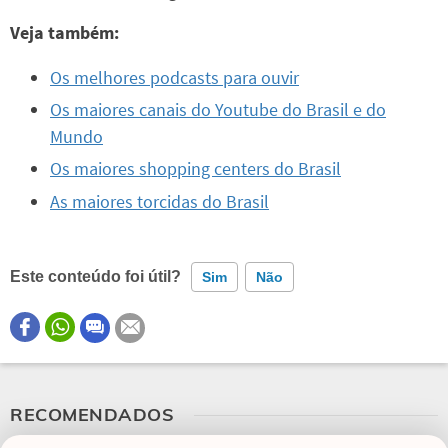
Veja também:
Os melhores podcasts para ouvir
Os maiores canais do Youtube do Brasil e do
Mundo
Os maiores shopping centers do Brasil
As maiores torcidas do Brasil
Este conteúdo foi útil?
Sim
Não
Este conteúdo contém informação incorreta
Este conteúdo não tem a informação que procuro
RECOMENDADOS
Outro